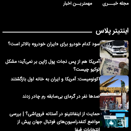
مجله خبـــری
مهمتریــن اخبار
اینتیتر پلاس
سود کدام خودرو برای «ایران خودرو» بالاتر است؟
آمریکا هم از پس نجات پول ژاپن بر نمی‌آید؛ مشکل
توکیو چیست؟
اکونومیست: آمریکا و ایران به خانه اول بازگشتند
صدها نفر در گرمای بی‌سابقه رم چادر زدند
حمایت از اینفانتینو در آستانه فروپاشی؟ | بررسی
مواضع کنفدراسیون‌های فوتبال جهان پیش از
انتخابات فیفا