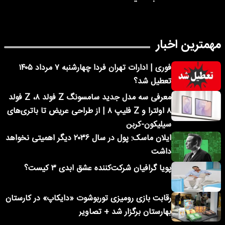
مهمترین اخبار
فوری | ادارات تهران فردا چهارشنبه ۷ مرداد ۱۴۰۵
تعطیل شد؟
معرفی سه مدل جدید سامسونگ Z فولد ۸، Z فولد
۸ اولترا و Z فلیپ ۸ | از طراحی عریض تا باتری‌های
سیلیکون-کربن
ایلان ماسک: پول در سال ۲۰۳۶ دیگر اهمیتی نخواهد
داشت
پویا گرافیان شرکت‌کننده عشق ابدی ۳ کیست؟
رقابت بازی رومیزی توربوشوت «دایکاپ» در کارستان
بهارستان برگزار شد + تصاویر