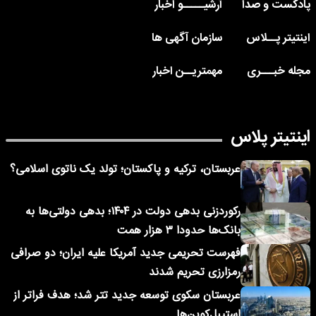
پادکست و صدا
آرشیـــــو اخبار
اینتیتر پــلاس
سازمان آگهی ها
مجله خبـــری
مهمتریــن اخبار
اینتیتر پلاس
عربستان، ترکیه و پاکستان؛ تولد یک ناتوی اسلامی؟
رکوردزنی بدهی دولت در ۱۴۰۴؛ بدهی دولتی‌ها به
بانک‌ها حدودا ۳ هزار همت
فهرست تحریمی جدید آمریکا علیه ایران؛ دو صرافی
رمزارزی تحریم شدند
عربستان سکوی توسعه جدید تتر شد؛ هدف فراتر از
استیبل‌کوین‌ها