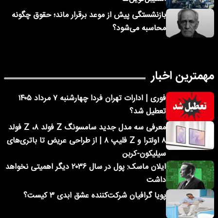
بازنشستگی پیش از موعد برقرار ماند؛ حقوق چگونه
محاسبه می‌شود؟
مهمترین اخبار
فوری | ادارات تهران فردا چهارشنبه ۷ مرداد ۱۴۰۵
تعطیل شد؟
معرفی سه مدل جدید سامسونگ Z فولد ۸، Z فولد
۸ اولترا و Z فلیپ ۸ | از طراحی عریض تا باتری‌های
سیلیکون-کربن
ایلان ماسک: پول در سال ۲۰۳۶ دیگر اهمیتی نخواهد
داشت
پویا گرافیان شرکت‌کننده عشق ابدی ۳ کیست؟