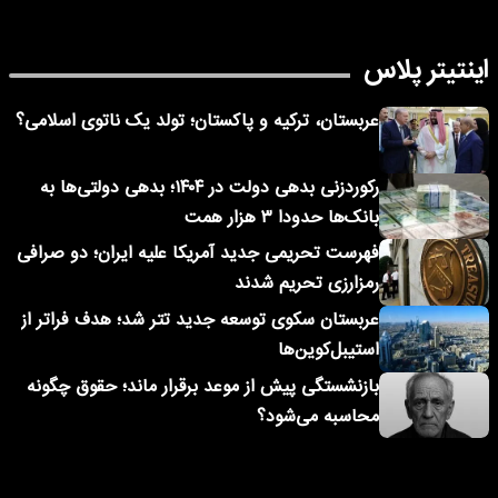
اینتیتر پلاس
عربستان، ترکیه و پاکستان؛ تولد یک ناتوی اسلامی؟
رکوردزنی بدهی دولت در ۱۴۰۴؛ بدهی دولتی‌ها به
بانک‌ها حدودا ۳ هزار همت
فهرست تحریمی جدید آمریکا علیه ایران؛ دو صرافی
رمزارزی تحریم شدند
عربستان سکوی توسعه جدید تتر شد؛ هدف فراتر از
استیبل‌کوین‌ها
بازنشستگی پیش از موعد برقرار ماند؛ حقوق چگونه
محاسبه می‌شود؟