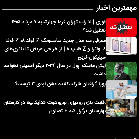
مهمترین اخبار
فوری | ادارات تهران فردا چهارشنبه ۷ مرداد ۱۴۰۵
تعطیل شد؟
معرفی سه مدل جدید سامسونگ Z فولد ۸، Z فولد
۸ اولترا و Z فلیپ ۸ | از طراحی عریض تا باتری‌های
سیلیکون-کربن
ایلان ماسک: پول در سال ۲۰۳۶ دیگر اهمیتی نخواهد
داشت
پویا گرافیان شرکت‌کننده عشق ابدی ۳ کیست؟
رقابت بازی رومیزی توربوشوت «دایکاپ» در کارستان
بهارستان برگزار شد + تصاویر