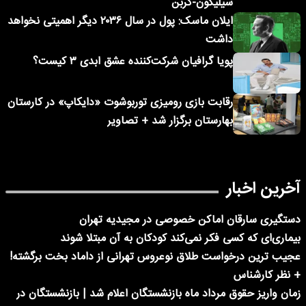
سیلیکون-کربن
ایلان ماسک: پول در سال ۲۰۳۶ دیگر اهمیتی نخواهد
داشت
پویا گرافیان شرکت‌کننده عشق ابدی ۳ کیست؟
رقابت بازی رومیزی توربوشوت «دایکاپ» در کارستان
بهارستان برگزار شد + تصاویر
آخرین اخبار
دستگیری سارقان اماکن خصوصی در مجیدیه تهران
بیماری‌ای که کسی فکر نمی‌کند کودکان به آن مبتلا شوند
عجیب ترین درخواست طلاق نوعروس تهرانی از داماد بخت برگشته!
+ نظر کارشناس
زمان واریز حقوق مرداد ماه بازنشستگان اعلام شد | بازنشستگان در