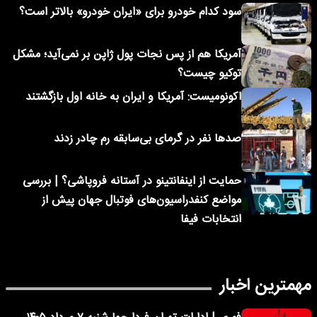
سود کدام خودرو برای «ایران خودرو» بالاتر است؟
آمریکا هم از پس نجات پول ژاپن بر نمی‌آید؛ مشکل
توکیو چیست؟
اکونومیست: آمریکا و ایران به خانه اول بازگشتند
صدها نفر در گرمای بی‌سابقه رم چادر زدند
حمایت از اینفانتینو در آستانه فروپاشی؟ | بررسی
مواضع کنفدراسیون‌های فوتبال جهان پیش از
انتخابات فیفا
مهمترین اخبار