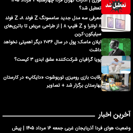
فوری | ادارات تهران فردا چهارشنبه ۷ مرداد ۱۴۰۵
تعطیل شد؟
معرفی سه مدل جدید سامسونگ Z فولد ۸، Z فولد
۸ اولترا و Z فلیپ ۸ | از طراحی عریض تا باتری‌های
سیلیکون-کربن
ایلان ماسک: پول در سال ۲۰۳۶ دیگر اهمیتی نخواهد
داشت
پویا گرافیان شرکت‌کننده عشق ابدی ۳ کیست؟
رقابت بازی رومیزی توربوشوت «دایکاپ» در کارستان
بهارستان برگزار شد + تصاویر
آخرین اخبار
وضعیت هوای فردا آذربایجان غربی جمعه ۱۶ مرداد ۱۴۰۵ | پیش