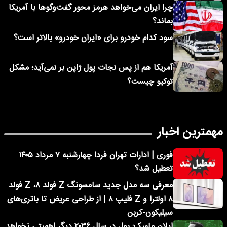
چرا ایران می‌خواهد هرمز محور گفت‌وگوها با آمریکا
بماند؟
سود کدام خودرو برای «ایران خودرو» بالاتر است؟
آمریکا هم از پس نجات پول ژاپن بر نمی‌آید؛ مشکل
توکیو چیست؟
مهمترین اخبار
فوری | ادارات تهران فردا چهارشنبه ۷ مرداد ۱۴۰۵
تعطیل شد؟
معرفی سه مدل جدید سامسونگ Z فولد ۸، Z فولد
۸ اولترا و Z فلیپ ۸ | از طراحی عریض تا باتری‌های
سیلیکون-کربن
ایلان ماسک: پول در سال ۲۰۳۶ دیگر اهمیتی نخواهد