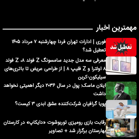
مهمترین اخبار
فوری | ادارات تهران فردا چهارشنبه ۷ مرداد ۱۴۰۵
تعطیل شد؟
معرفی سه مدل جدید سامسونگ Z فولد ۸، Z فولد
۸ اولترا و Z فلیپ ۸ | از طراحی عریض تا باتری‌های
سیلیکون-کربن
ایلان ماسک: پول در سال ۲۰۳۶ دیگر اهمیتی نخواهد
داشت
پویا گرافیان شرکت‌کننده عشق ابدی ۳ کیست؟
رقابت بازی رومیزی توربوشوت «دایکاپ» در کارستان
بهارستان برگزار شد + تصاویر