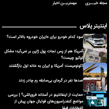
مجله خبـــری
مهمتریــن اخبار
اینتیتر پلاس
سود کدام خودرو برای «ایران خودرو» بالاتر است؟
آمریکا هم از پس نجات پول ژاپن بر نمی‌آید؛ مشکل
توکیو چیست؟
اکونومیست: آمریکا و ایران به خانه اول بازگشتند
صدها نفر در گرمای بی‌سابقه رم چادر زدند
حمایت از اینفانتینو در آستانه فروپاشی؟ | بررسی
مواضع کنفدراسیون‌های فوتبال جهان پیش از
انتخابات فیفا