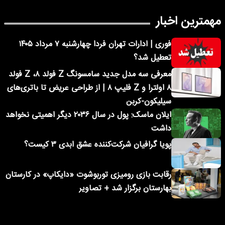
مهمترین اخبار
فوری | ادارات تهران فردا چهارشنبه ۷ مرداد ۱۴۰۵
تعطیل شد؟
معرفی سه مدل جدید سامسونگ Z فولد ۸، Z فولد
۸ اولترا و Z فلیپ ۸ | از طراحی عریض تا باتری‌های
سیلیکون-کربن
ایلان ماسک: پول در سال ۲۰۳۶ دیگر اهمیتی نخواهد
داشت
پویا گرافیان شرکت‌کننده عشق ابدی ۳ کیست؟
رقابت بازی رومیزی توربوشوت «دایکاپ» در کارستان
بهارستان برگزار شد + تصاویر