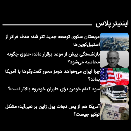
اینتیتر پلاس
عربستان سکوی توسعه جدید تتر شد؛ هدف فراتر از
استیبل‌کوین‌ها
بازنشستگی پیش از موعد برقرار ماند؛ حقوق چگونه
محاسبه می‌شود؟
چرا ایران می‌خواهد هرمز محور گفت‌وگوها با آمریکا
بماند؟
سود کدام خودرو برای «ایران خودرو» بالاتر است؟
آمریکا هم از پس نجات پول ژاپن بر نمی‌آید؛ مشکل
توکیو چیست؟