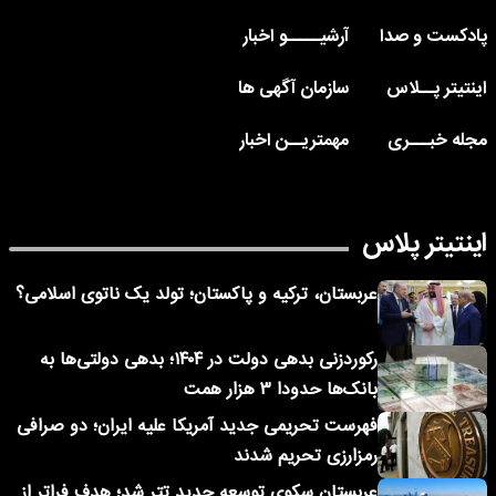
پادکست و صدا
آرشیـــــو اخبار
اینتیتر پــلاس
سازمان آگهی ها
مجله خبـــری
مهمتریــن اخبار
اینتیتر پلاس
عربستان، ترکیه و پاکستان؛ تولد یک ناتوی اسلامی؟
رکوردزنی بدهی دولت در ۱۴۰۴؛ بدهی دولتی‌ها به
بانک‌ها حدودا ۳ هزار همت
فهرست تحریمی جدید آمریکا علیه ایران؛ دو صرافی
رمزارزی تحریم شدند
عربستان سکوی توسعه جدید تتر شد؛ هدف فراتر از