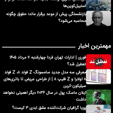
استیبل‌کوین‌ها
بازنشستگی پیش از موعد برقرار ماند؛ حقوق چگونه
محاسبه می‌شود؟
مهمترین اخبار
فوری | ادارات تهران فردا چهارشنبه ۷ مرداد ۱۴۰۵
تعطیل شد؟
معرفی سه مدل جدید سامسونگ Z فولد ۸، Z فولد
۸ اولترا و Z فلیپ ۸ | از طراحی عریض تا باتری‌های
سیلیکون-کربن
ایلان ماسک: پول در سال ۲۰۳۶ دیگر اهمیتی نخواهد
داشت
پویا گرافیان شرکت‌کننده عشق ابدی ۳ کیست؟