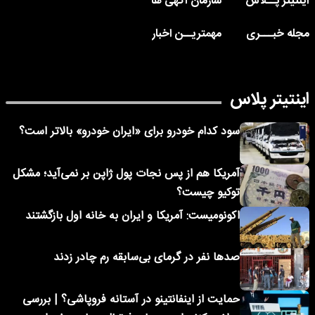
اینتیتر پــلاس
سازمان آگهی ها
مجله خبـــری
مهمتریــن اخبار
اینتیتر پلاس
سود کدام خودرو برای «ایران خودرو» بالاتر است؟
آمریکا هم از پس نجات پول ژاپن بر نمی‌آید؛ مشکل
توکیو چیست؟
اکونومیست: آمریکا و ایران به خانه اول بازگشتند
صدها نفر در گرمای بی‌سابقه رم چادر زدند
حمایت از اینفانتینو در آستانه فروپاشی؟ | بررسی