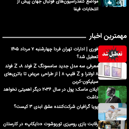
مواضع کنفدراسیون‌های فوتبال جهان پیش از
انتخابات فیفا
مهمترین اخبار
فوری | ادارات تهران فردا چهارشنبه ۷ مرداد ۱۴۰۵
تعطیل شد؟
معرفی سه مدل جدید سامسونگ Z فولد ۸، Z فولد
۸ اولترا و Z فلیپ ۸ | از طراحی عریض تا باتری‌های
سیلیکون-کربن
ایلان ماسک: پول در سال ۲۰۳۶ دیگر اهمیتی نخواهد
داشت
پویا گرافیان شرکت‌کننده عشق ابدی ۳ کیست؟
رقابت بازی رومیزی توربوشوت «دایکاپ» در کارستان