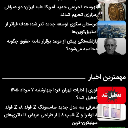
فهرست تحریمی جدید آمریکا علیه ایران؛ دو صرافی
رمزارزی تحریم شدند
عربستان سکوی توسعه جدید تتر شد؛ هدف فراتر از
استیبل‌کوین‌ها
بازنشستگی پیش از موعد برقرار ماند؛ حقوق چگونه
محاسبه می‌شود؟
مهمترین اخبار
فوری | ادارات تهران فردا چهارشنبه ۷ مرداد ۱۴۰۵
تعطیل شد؟
معرفی سه مدل جدید سامسونگ Z فولد ۸، Z فولد
۸ اولترا و Z فلیپ ۸ | از طراحی عریض تا باتری‌های
سیلیکون-کربن