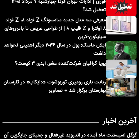
فوری | ادارات تهران فردا چهارشنبه ۷ مرداد ۱۴۰۵
تعطیل شد؟
معرفی سه مدل جدید سامسونگ Z فولد ۸، Z فولد
۸ اولترا و Z فلیپ ۸ | از طراحی عریض تا باتری‌های
سیلیکون-کربن
ایلان ماسک: پول در سال ۲۰۳۶ دیگر اهمیتی نخواهد
داشت
پویا گرافیان شرکت‌کننده عشق ابدی ۳ کیست؟
رقابت بازی رومیزی توربوشوت «دایکاپ» در کارستان
بهارستان برگزار شد + تصاویر
آخرین اخبار
گوگل اسیستنت ماه آینده در اندروید غیرفعال و جمینای جایگزین آن