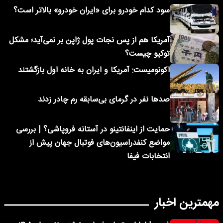
سود کدام خودرو برای «ایران خودرو» بالاتر است؟
آمریکا هم از پس نجات پول ژاپن بر نمی‌آید؛ مشکل
توکیو چیست؟
اکونومیست: آمریکا و ایران به خانه اول بازگشتند
صدها نفر در گرمای بی‌سابقه رم چادر زدند
حمایت از اینفانتینو در آستانه فروپاشی؟ | بررسی
مواضع کنفدراسیون‌های فوتبال جهان پیش از
انتخابات فیفا
مهمترین اخبار