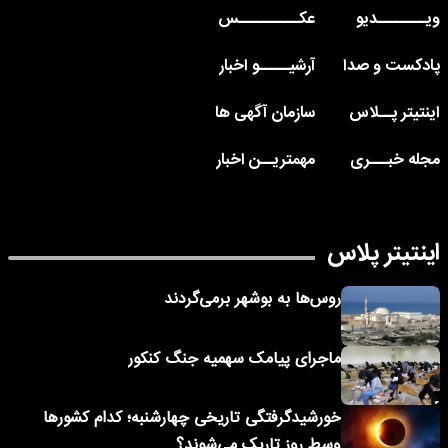
ویــــــــدیو
عکــــــــــس
پادکست و صدا
آرشیـــــو اخبار
اینتیتر پــلاس
سازمان آگهی ها
مجله خبـــری
مهمتریــن اخبار
اینتیتر پلاس
روس‌ها به بوشهر برمی‌گردند
ماجرای پیامک‌ سهمیه جنگ کنکور
خورشیدگرفتگی تاریخی چهارشنبه؛ کدام کشورها
وسط روز تاریک می‌شوند؟