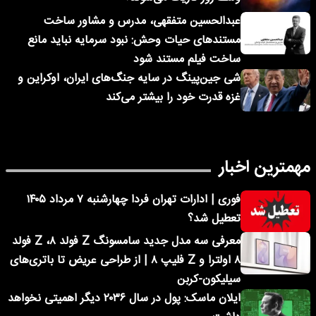
عبدالحسین متفقهی، مدرس و مشاور ساخت
مستندهای حیات وحش: نبود سرمایه نباید مانع
ساخت فیلم مستند شود
شی جین‌پینگ در سایه جنگ‌های ایران، اوکراین و
غزه قدرت خود را بیشتر می‌کند
مهمترین اخبار
فوری | ادارات تهران فردا چهارشنبه ۷ مرداد ۱۴۰۵
تعطیل شد؟
معرفی سه مدل جدید سامسونگ Z فولد ۸، Z فولد
۸ اولترا و Z فلیپ ۸ | از طراحی عریض تا باتری‌های
سیلیکون-کربن
ایلان ماسک: پول در سال ۲۰۳۶ دیگر اهمیتی نخواهد