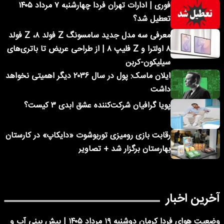
فوری | ادارات تهران فردا چهارشنبه ۷ مرداد ۱۴۰۵
تعطیل شد؟
معرفی سه مدل جدید سامسونگ Z فولد ۸، Z فولد
۸ اولترا و Z فلیپ ۸ | از طراحی عریض تا باتری‌های
سیلیکون-کربن
ایلان ماسک: پول در سال ۲۰۳۶ دیگر اهمیتی نخواهد
داشت
پویا گرافیان شرکت‌کننده عشق ابدی ۳ کیست؟
رقابت بازی رومیزی توربوشوت «دایکاپ» در کارستان
بهارستان برگزار شد + تصاویر
آخرین اخبار
وضعیت هوای فردا کرمان دوشنبه ۱۹ مرداد ۱۴۰۵ | پیش بینی آب و