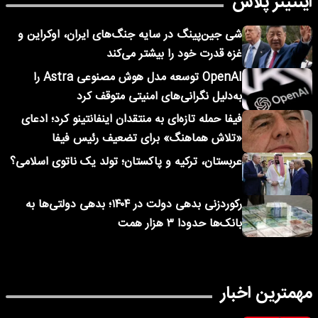
اینتیتر پلاس
شی جین‌پینگ در سایه جنگ‌های ایران، اوکراین و
غزه قدرت خود را بیشتر می‌کند
OpenAI توسعه مدل هوش مصنوعی Astra را
به‌دلیل نگرانی‌های امنیتی متوقف کرد
فیفا حمله تازه‌ای به منتقدان اینفانتینو کرد؛ ادعای
«تلاش هماهنگ» برای تضعیف رئیس فیفا
عربستان، ترکیه و پاکستان؛ تولد یک ناتوی اسلامی؟
رکوردزنی بدهی دولت در ۱۴۰۴؛ بدهی دولتی‌ها به
بانک‌ها حدودا ۳ هزار همت
مهمترین اخبار