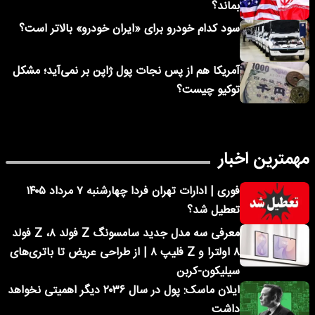
بماند؟
سود کدام خودرو برای «ایران خودرو» بالاتر است؟
آمریکا هم از پس نجات پول ژاپن بر نمی‌آید؛ مشکل
توکیو چیست؟
مهمترین اخبار
فوری | ادارات تهران فردا چهارشنبه ۷ مرداد ۱۴۰۵
تعطیل شد؟
معرفی سه مدل جدید سامسونگ Z فولد ۸، Z فولد
۸ اولترا و Z فلیپ ۸ | از طراحی عریض تا باتری‌های
سیلیکون-کربن
ایلان ماسک: پول در سال ۲۰۳۶ دیگر اهمیتی نخواهد
داشت