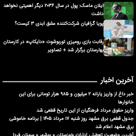
ایلان ماسک: پول در سال ۲۰۳۶ دیگر اهمیتی نخواهد
داشت
پویا گرافیان شرکت‌کننده عشق ابدی ۳ کیست؟
رقابت بازی رومیزی توربوشوت «دایکاپ» در کارستان
بهارستان برگزار شد + تصاویر
آخرین اخبار
خبر داغ از واریز یارانه ۲ میلیون و ۹۸۵ هزار تومانی برای این
خانوارها
واریز حقوق مرداد فرهنگیان از این تاریخ قطعی شد
جدول قطعی برق مشهد روز شنبه ۱۷ مرداد ۱۴۰۵ | برنامه خاموشی
برق مشهد اعلام شد
آخرین وضعیت تعطیلی ادارات خوزستان و بوشهر و سمنان فردا