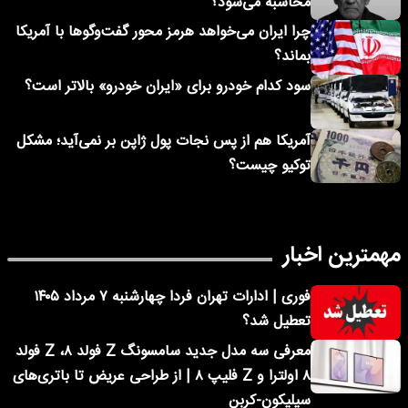
محاسبه می‌شود؟
چرا ایران می‌خواهد هرمز محور گفت‌وگوها با آمریکا
بماند؟
سود کدام خودرو برای «ایران خودرو» بالاتر است؟
آمریکا هم از پس نجات پول ژاپن بر نمی‌آید؛ مشکل
توکیو چیست؟
مهمترین اخبار
فوری | ادارات تهران فردا چهارشنبه ۷ مرداد ۱۴۰۵
تعطیل شد؟
معرفی سه مدل جدید سامسونگ Z فولد ۸، Z فولد
۸ اولترا و Z فلیپ ۸ | از طراحی عریض تا باتری‌های
سیلیکون-کربن