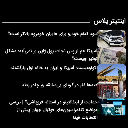
اینتیتر پلاس
سود کدام خودرو برای «ایران خودرو» بالاتر است؟
آمریکا هم از پس نجات پول ژاپن بر نمی‌آید؛ مشکل
توکیو چیست؟
اکونومیست: آمریکا و ایران به خانه اول بازگشتند
صدها نفر در گرمای بی‌سابقه رم چادر زدند
حمایت از اینفانتینو در آستانه فروپاشی؟ | بررسی
مواضع کنفدراسیون‌های فوتبال جهان پیش از
انتخابات فیفا