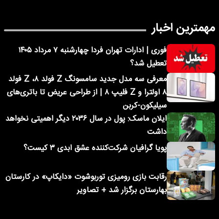
مهمترین اخبار
فوری | ادارات تهران فردا چهارشنبه ۷ مرداد ۱۴۰۵
تعطیل شد؟
معرفی سه مدل جدید سامسونگ Z فولد ۸، Z فولد
۸ اولترا و Z فلیپ ۸ | از طراحی عریض تا باتری‌های
سیلیکون-کربن
ایلان ماسک: پول در سال ۲۰۳۶ دیگر اهمیتی نخواهد
داشت
پویا گرافیان شرکت‌کننده عشق ابدی ۳ کیست؟
رقابت بازی رومیزی توربوشوت «دایکاپ» در کارستان
بهارستان برگزار شد + تصاویر