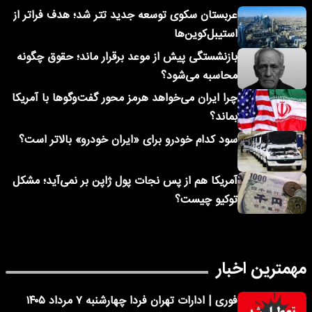
عربستان سکوی توسعه جدید تتر شد؛ هدف فراتر از
استیبل‌کوین‌ها
بازنشستگی پیش از موعد برقرار ماند؛ حقوق چگونه
محاسبه می‌شود؟
چرا ایران می‌خواهد هرمز محور گفت‌وگوها با آمریکا
بماند؟
سود کدام خودرو برای «ایران خودرو» بالاتر است؟
آمریکا هم از پس نجات پول ژاپن بر نمی‌آید؛ مشکل
توکیو چیست؟
مهمترین اخبار
فوری | ادارات تهران فردا چهارشنبه ۷ مرداد ۱۴۰۵