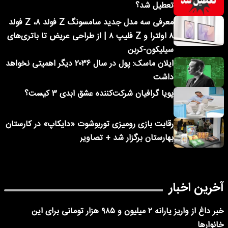
تعطیل شد؟
معرفی سه مدل جدید سامسونگ Z فولد ۸، Z فولد
۸ اولترا و Z فلیپ ۸ | از طراحی عریض تا باتری‌های
سیلیکون-کربن
ایلان ماسک: پول در سال ۲۰۳۶ دیگر اهمیتی نخواهد
داشت
پویا گرافیان شرکت‌کننده عشق ابدی ۳ کیست؟
رقابت بازی رومیزی توربوشوت «دایکاپ» در کارستان
بهارستان برگزار شد + تصاویر
آخرین اخبار
خبر داغ از واریز یارانه ۲ میلیون و ۹۸۵ هزار تومانی برای این
خانوارها