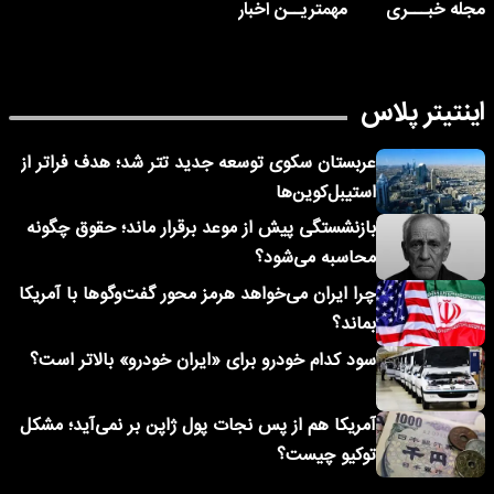
مجله خبـــری
مهمتریــن اخبار
اینتیتر پلاس
عربستان سکوی توسعه جدید تتر شد؛ هدف فراتر از
استیبل‌کوین‌ها
بازنشستگی پیش از موعد برقرار ماند؛ حقوق چگونه
محاسبه می‌شود؟
چرا ایران می‌خواهد هرمز محور گفت‌وگوها با آمریکا
بماند؟
سود کدام خودرو برای «ایران خودرو» بالاتر است؟
آمریکا هم از پس نجات پول ژاپن بر نمی‌آید؛ مشکل
توکیو چیست؟