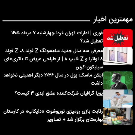
مهمترین اخبار
فوری | ادارات تهران فردا چهارشنبه ۷ مرداد ۱۴۰۵
تعطیل شد؟
معرفی سه مدل جدید سامسونگ Z فولد ۸، Z فولد
۸ اولترا و Z فلیپ ۸ | از طراحی عریض تا باتری‌های
سیلیکون-کربن
ایلان ماسک: پول در سال ۲۰۳۶ دیگر اهمیتی نخواهد
داشت
پویا گرافیان شرکت‌کننده عشق ابدی ۳ کیست؟
رقابت بازی رومیزی توربوشوت «دایکاپ» در کارستان
بهارستان برگزار شد + تصاویر