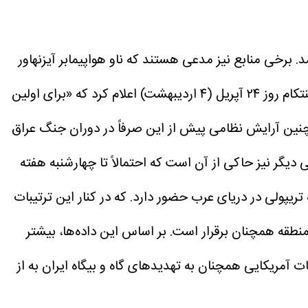
 برخی منابع نیز مدعی هستند که ناو هواپیمابر آیزنهاور
نیز در راه منطقه است که تعداد ناوهای هواپیمابر مستقر در منطقه ماموریت سنتکام را به عدد بی‌سابقه چهار می‌رساند. سنتکام روز ۲۴ آپریل (۴ اردیبهشت) اعلام کرد که «برای اولین
تفنگدار و ملوان در خاورمیانه مستقر شدند.» چنین آرایش نظامی پیش از این صرفاً در دوران جنگ عراق
 دیگر نیز حاکی از آن است که احتمالاً تا چهارشنبه هفته
 حاضر ناوگروه مشابه تریپولی در دریای عرب حضور دارد. که در کنار این ترتیبات
منطقه همچنان برقرار است. بر اساس این داده‌ها، بیشتر
ات آمریکایی همچنان به تهدیدهای گاه و بیگاه ایران به از