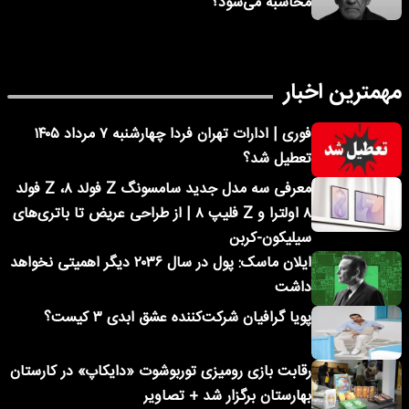
محاسبه می‌شود؟
مهمترین اخبار
فوری | ادارات تهران فردا چهارشنبه ۷ مرداد ۱۴۰۵
تعطیل شد؟
معرفی سه مدل جدید سامسونگ Z فولد ۸، Z فولد
۸ اولترا و Z فلیپ ۸ | از طراحی عریض تا باتری‌های
سیلیکون-کربن
ایلان ماسک: پول در سال ۲۰۳۶ دیگر اهمیتی نخواهد
داشت
پویا گرافیان شرکت‌کننده عشق ابدی ۳ کیست؟
رقابت بازی رومیزی توربوشوت «دایکاپ» در کارستان
بهارستان برگزار شد + تصاویر