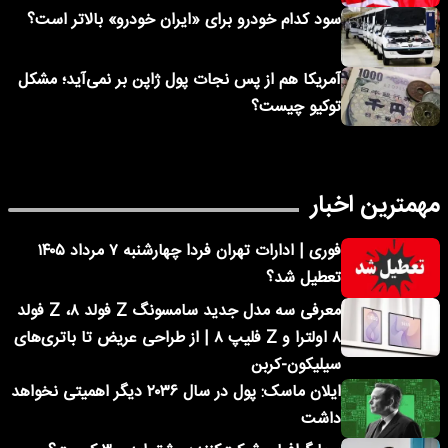
سود کدام خودرو برای «ایران خودرو» بالاتر است؟
آمریکا هم از پس نجات پول ژاپن بر نمی‌آید؛ مشکل
توکیو چیست؟
مهمترین اخبار
فوری | ادارات تهران فردا چهارشنبه ۷ مرداد ۱۴۰۵
تعطیل شد؟
معرفی سه مدل جدید سامسونگ Z فولد ۸، Z فولد
۸ اولترا و Z فلیپ ۸ | از طراحی عریض تا باتری‌های
سیلیکون-کربن
ایلان ماسک: پول در سال ۲۰۳۶ دیگر اهمیتی نخواهد
داشت