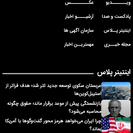
ویــــــــدیو
عکــــــــــس
پادکست و صدا
آرشیـــــو اخبار
اینتیتر پــلاس
سازمان آگهی ها
مجله خبـــری
مهمتریــن اخبار
اینتیتر پلاس
عربستان سکوی توسعه جدید تتر شد؛ هدف فراتر از
استیبل‌کوین‌ها
بازنشستگی پیش از موعد برقرار ماند؛ حقوق چگونه
محاسبه می‌شود؟
چرا ایران می‌خواهد هرمز محور گفت‌وگوها با آمریکا
بماند؟