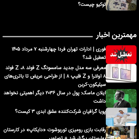
توکیو چیست؟
مهمترین اخبار
فوری | ادارات تهران فردا چهارشنبه ۷ مرداد ۱۴۰۵
تعطیل شد؟
معرفی سه مدل جدید سامسونگ Z فولد ۸، Z فولد
۸ اولترا و Z فلیپ ۸ | از طراحی عریض تا باتری‌های
سیلیکون-کربن
ایلان ماسک: پول در سال ۲۰۳۶ دیگر اهمیتی نخواهد
داشت
پویا گرافیان شرکت‌کننده عشق ابدی ۳ کیست؟
رقابت بازی رومیزی توربوشوت «دایکاپ» در کارستان
بهارستان برگزار شد + تصاویر