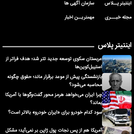
اینتیتر پــلاس
سازمان آگهی ها
مجله خبـــری
مهمتریــن اخبار
اینتیتر پلاس
عربستان سکوی توسعه جدید تتر شد؛ هدف فراتر از
استیبل‌کوین‌ها
بازنشستگی پیش از موعد برقرار ماند؛ حقوق چگونه
محاسبه می‌شود؟
چرا ایران می‌خواهد هرمز محور گفت‌وگوها با آمریکا
بماند؟
سود کدام خودرو برای «ایران خودرو» بالاتر است؟
آمریکا هم از پس نجات پول ژاپن بر نمی‌آید؛ مشکل