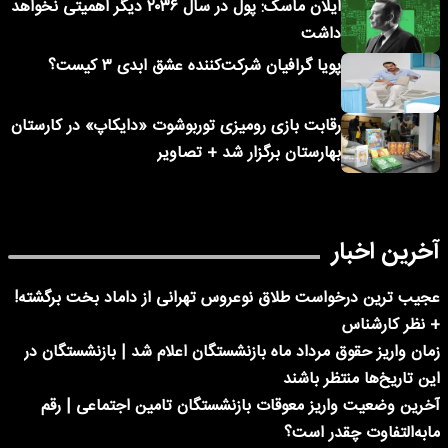
ایلان ماسک: پول در سال ۲۰۳۶ دیگر اهمیتی نخواهد
داشت
پویا گرافیان شرکت‌کننده عشق ابدی ۳ کیست؟
رقابت بازی رومیزی توربوشوت «دایکاپ» در کارستان
بهارستان برگزار شد + تصاویر
آخرین اخبار
عجیب ترین درخواست طلاق نوعروس تهرانی از داماد بخت برگشته!
+ نظر کارشناس
زمان واریز حقوق مرداد ماه بازنشستگان اعلام شد | بازنشستگان در
این تاریخ‌ها منتظر باشند
آخرین وضعیت واریز معوقات بازنشستگان تامین اجتماعی | رقم
مابه‌التفاوت چقدر است؟