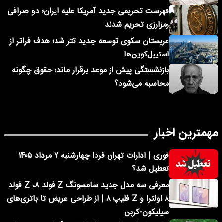
فهرست تحریمی جدید آمریکا علیه ایران؛ دو صرافی
رمزارزی تحریم شدند
عربستان سکوی توسعه جدید تتر شد؛ هدف فراتر از
استیبل‌کوین‌ها
بازنشستگی پیش از موعد برقرار ماند؛ حقوق چگونه
محاسبه می‌شود؟
مهمترین اخبار
فوری | ادارات تهران فردا چهارشنبه ۷ مرداد ۱۴۰۵
تعطیل شد؟
معرفی سه مدل جدید سامسونگ Z فولد ۸، Z فولد
۸ اولترا و Z فلیپ ۸ | از طراحی عریض تا باتری‌های
سیلیکون-کربن