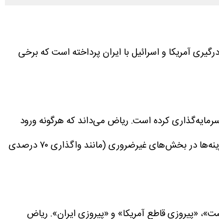
گیری آمریکا و اسرائیل با ایران پرداخته است که برخی
ی همچون شهر آینده‌محور «نئوم» (Neom) و تحول اقتصادی خود سرمایه‌گذاری کرده است. ریاض می‌داند که هرگونه ورود
مستقیم به جنگ، این سرمایه‌گذاری‌های کلان را به نابودی می‌کشاند. به همین دلیل، مقامات سعودی ناچار به کاهش هزینه‌ها در بخش‌های غیرضروری (مانند واگذاری ۷۰ درصدی
ت»، «پیروزی قاطع آمریکا» و «پیروزی ایران». ریاض