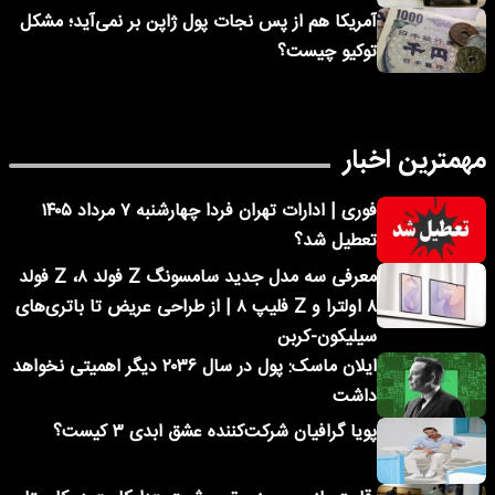
آمریکا هم از پس نجات پول ژاپن بر نمی‌آید؛ مشکل
توکیو چیست؟
مهمترین اخبار
فوری | ادارات تهران فردا چهارشنبه ۷ مرداد ۱۴۰۵
تعطیل شد؟
معرفی سه مدل جدید سامسونگ Z فولد ۸، Z فولد
۸ اولترا و Z فلیپ ۸ | از طراحی عریض تا باتری‌های
سیلیکون-کربن
ایلان ماسک: پول در سال ۲۰۳۶ دیگر اهمیتی نخواهد
داشت
پویا گرافیان شرکت‌کننده عشق ابدی ۳ کیست؟