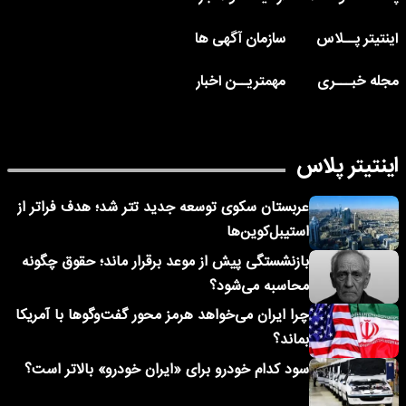
اینتیتر پــلاس
سازمان آگهی ها
مجله خبـــری
مهمتریــن اخبار
اینتیتر پلاس
عربستان سکوی توسعه جدید تتر شد؛ هدف فراتر از
استیبل‌کوین‌ها
بازنشستگی پیش از موعد برقرار ماند؛ حقوق چگونه
محاسبه می‌شود؟
چرا ایران می‌خواهد هرمز محور گفت‌وگوها با آمریکا
بماند؟
سود کدام خودرو برای «ایران خودرو» بالاتر است؟