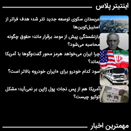
اینتیتر پلاس
عربستان سکوی توسعه جدید تتر شد؛ هدف فراتر از
استیبل‌کوین‌ها
بازنشستگی پیش از موعد برقرار ماند؛ حقوق چگونه
محاسبه می‌شود؟
چرا ایران می‌خواهد هرمز محور گفت‌وگوها با آمریکا
بماند؟
سود کدام خودرو برای «ایران خودرو» بالاتر است؟
آمریکا هم از پس نجات پول ژاپن بر نمی‌آید؛ مشکل
توکیو چیست؟
مهمترین اخبار