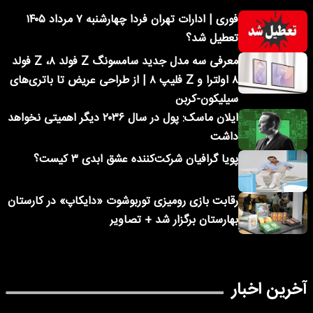
فوری | ادارات تهران فردا چهارشنبه ۷ مرداد ۱۴۰۵
تعطیل شد؟
معرفی سه مدل جدید سامسونگ Z فولد ۸، Z فولد
۸ اولترا و Z فلیپ ۸ | از طراحی عریض تا باتری‌های
سیلیکون-کربن
ایلان ماسک: پول در سال ۲۰۳۶ دیگر اهمیتی نخواهد
داشت
پویا گرافیان شرکت‌کننده عشق ابدی ۳ کیست؟
رقابت بازی رومیزی توربوشوت «دایکاپ» در کارستان
بهارستان برگزار شد + تصاویر
آخرین اخبار