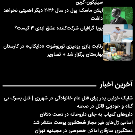
سیلیکون-کربن
ایلان ماسک: پول در سال ۲۰۳۶ دیگر اهمیتی نخواهد
داشت
پویا گرافیان شرکت‌کننده عشق ابدی ۳ کیست؟
رقابت بازی رومیزی توربوشوت «دایکاپ» در کارستان
بهارستان برگزار شد + تصاویر
آخرین اخبار
شلیک خونین پدر برای قتل عام خانوادگی در شهرری | قتل پسرک بی
گناه و خودزنی قاتل در صحنه
داروهای کمیاب به جای داروخانه در دست دلالان
اسامی ژل‌های غیر مجاز شستشوی پوست منتشر شد
دستگیری سارقان اماکن خصوصی در مجیدیه تهران