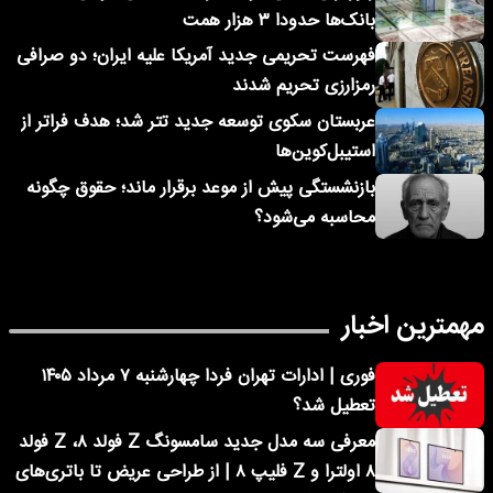
بانک‌ها حدودا ۳ هزار همت
فهرست تحریمی جدید آمریکا علیه ایران؛ دو صرافی
رمزارزی تحریم شدند
عربستان سکوی توسعه جدید تتر شد؛ هدف فراتر از
استیبل‌کوین‌ها
بازنشستگی پیش از موعد برقرار ماند؛ حقوق چگونه
محاسبه می‌شود؟
مهمترین اخبار
فوری | ادارات تهران فردا چهارشنبه ۷ مرداد ۱۴۰۵
تعطیل شد؟
معرفی سه مدل جدید سامسونگ Z فولد ۸، Z فولد
۸ اولترا و Z فلیپ ۸ | از طراحی عریض تا باتری‌های