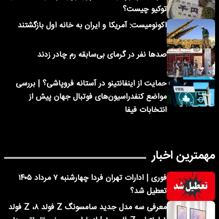
توکیو چیست؟
اکونومیست: آمریکا و ایران به خانه اول بازگشتند
صدها نفر در گرمای بی‌سابقه رم چادر زدند
حمایت از اینفانتینو در آستانه فروپاشی؟ | بررسی
مواضع کنفدراسیون‌های فوتبال جهان پیش از
انتخابات فیفا
مهمترین اخبار
فوری | ادارات تهران فردا چهارشنبه ۷ مرداد ۱۴۰۵
تعطیل شد؟
معرفی سه مدل جدید سامسونگ Z فولد ۸، Z فولد