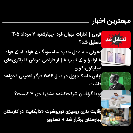
مهمترین اخبار
فوری | ادارات تهران فردا چهارشنبه ۷ مرداد ۱۴۰۵
تعطیل شد؟
معرفی سه مدل جدید سامسونگ Z فولد ۸، Z فولد
۸ اولترا و Z فلیپ ۸ | از طراحی عریض تا باتری‌های
سیلیکون-کربن
ایلان ماسک: پول در سال ۲۰۳۶ دیگر اهمیتی نخواهد
داشت
پویا گرافیان شرکت‌کننده عشق ابدی ۳ کیست؟
رقابت بازی رومیزی توربوشوت «دایکاپ» در کارستان
بهارستان برگزار شد + تصاویر