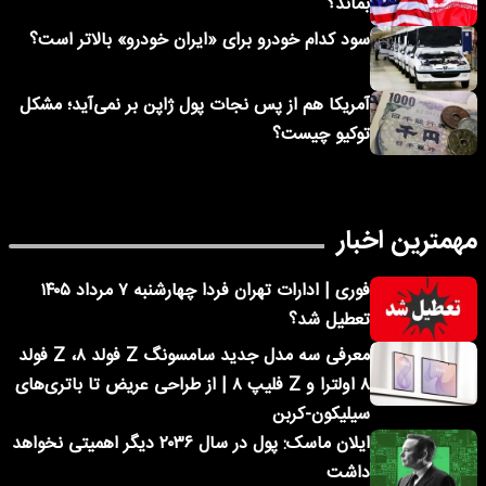
بماند؟
سود کدام خودرو برای «ایران خودرو» بالاتر است؟
آمریکا هم از پس نجات پول ژاپن بر نمی‌آید؛ مشکل
توکیو چیست؟
مهمترین اخبار
فوری | ادارات تهران فردا چهارشنبه ۷ مرداد ۱۴۰۵
تعطیل شد؟
معرفی سه مدل جدید سامسونگ Z فولد ۸، Z فولد
۸ اولترا و Z فلیپ ۸ | از طراحی عریض تا باتری‌های
سیلیکون-کربن
ایلان ماسک: پول در سال ۲۰۳۶ دیگر اهمیتی نخواهد
داشت