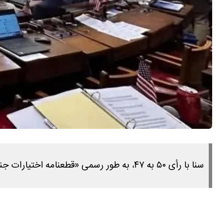
سنا با رأی ۵۰ به ۴۷، به طور رسمی «قطعنامه اختیارات جنگ در ایران» را پیش برد.