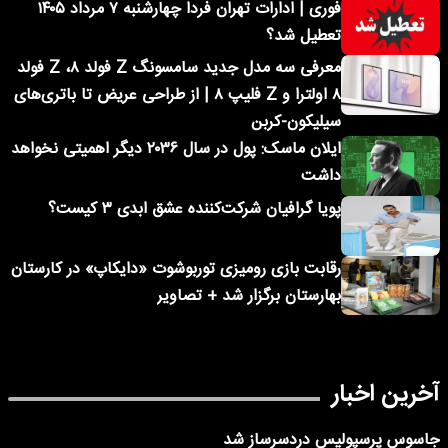
فوری | ادارات تهران فردا چهارشنبه ۷ مرداد ۱۴۰۵
تعطیل شد؟
معرفی سه مدل جدید سامسونگ Z فولد ۸، Z فولد
۸ اولترا و Z فلیپ ۸ | از طراحی عریض تا باتری‌های
سیلیکون-کربن
ایلان ماسک: پول در سال ۲۰۳۶ دیگر اهمیتی نخواهد
داشت
پویا گرافیان شرکت‌کننده عشق ابدی ۳ کیست؟
رقابت بازی رومیزی توربوشوت «دایکاپ» در کارستان
بهارستان برگزار شد + تصاویر
آخرین اخبار
جاسوس پرسپولیس دردسرساز شد