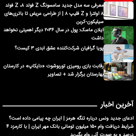
معرفی سه مدل جدید سامسونگ Z فولد ۸، Z فولد
۸ اولترا و Z فلیپ ۸ | از طراحی عریض تا باتری‌های
سیلیکون-کربن
ایلان ماسک: پول در سال ۲۰۳۶ دیگر اهمیتی نخواهد
داشت
پویا گرافیان شرکت‌کننده عشق ابدی ۳ کیست؟
رقابت بازی رومیزی توربوشوت «دایکاپ» در کارستان
بهارستان برگزار شد + تصاویر
آخرین اخبار
ادعای جدید ونس درباره تنگه هرمز | ایران چه پیامی داده است؟
شرایط دریافت وام ۱۵۰ میلیون تومانی بانک مهر ایران | با کارمزد ۴
درصد و به صورت آنی وام بگیرید