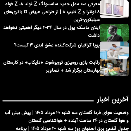
معرفی سه مدل جدید سامسونگ Z فولد ۸، Z فولد
۸ اولترا و Z فلیپ ۸ | از طراحی عریض تا باتری‌های
سیلیکون-کربن
ایلان ماسک: پول در سال ۲۰۳۶ دیگر اهمیتی نخواهد
داشت
پویا گرافیان شرکت‌کننده عشق ابدی ۳ کیست؟
رقابت بازی رومیزی توربوشوت «دایکاپ» در کارستان
بهارستان برگزار شد + تصاویر
آخرین اخبار
وضعیت هوای فردا گلستان سه شنبه ۲۰ مرداد ۱۴۰۵ | پیش بینی آب
و هوا گلستان در ۲۴ ساعت آینده + هواشناسی گلستان
جدول قطعی برق اصفهان روز سه شنبه ۲۰ مرداد ۱۴۰۵ | برنامه