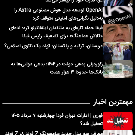
غزه قدرت خود را بیشتر می‌کند
OpenAI توسعه مدل هوش مصنوعی Astra را
به‌دلیل نگرانی‌های امنیتی متوقف کرد
فیفا حمله تازه‌ای به منتقدان اینفانتینو کرد؛ ادعای
«تلاش هماهنگ» برای تضعیف رئیس فیفا
عربستان، ترکیه و پاکستان؛ تولد یک ناتوی اسلامی؟
رکوردزنی بدهی دولت در ۱۴۰۴؛ بدهی دولتی‌ها به
بانک‌ها حدودا ۳ هزار همت
مهمترین اخبار
فوری | ادارات تهران فردا چهارشنبه ۷ مرداد ۱۴۰۵
تعطیل شد؟
معرفی سه مدل جدید سامسونگ Z فولد ۸، Z فولد