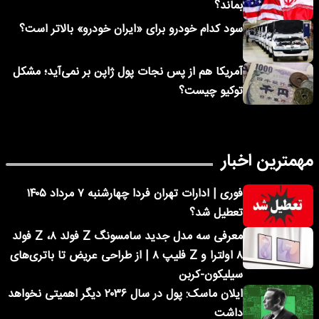
بماند؟
سود کدام خودرو برای «ایران خودرو» بالاتر است؟
آمریکا هم از پس نجات پول ژاپن بر نمی‌آید؛ مشکل
توکیو چیست؟
مهمترین اخبار
فوری | ادارات تهران فردا چهارشنبه ۷ مرداد ۱۴۰۵
تعطیل شد؟
معرفی سه مدل جدید سامسونگ Z فولد ۸، Z فولد
۸ اولترا و Z فلیپ ۸ | از طراحی عریض تا باتری‌های
سیلیکون-کربن
ایلان ماسک: پول در سال ۲۰۳۶ دیگر اهمیتی نخواهد
داشت