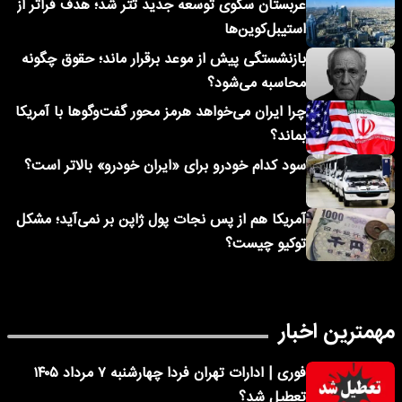
عربستان سکوی توسعه جدید تتر شد؛ هدف فراتر از
استیبل‌کوین‌ها
بازنشستگی پیش از موعد برقرار ماند؛ حقوق چگونه
محاسبه می‌شود؟
چرا ایران می‌خواهد هرمز محور گفت‌وگوها با آمریکا
بماند؟
سود کدام خودرو برای «ایران خودرو» بالاتر است؟
آمریکا هم از پس نجات پول ژاپن بر نمی‌آید؛ مشکل
توکیو چیست؟
مهمترین اخبار
فوری | ادارات تهران فردا چهارشنبه ۷ مرداد ۱۴۰۵
تعطیل شد؟