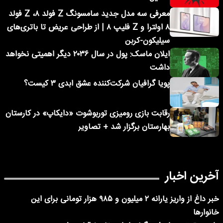
معرفی سه مدل جدید سامسونگ Z فولد ۸، Z فولد
۸ اولترا و Z فلیپ ۸ | از طراحی عریض تا باتری‌های
سیلیکون-کربن
ایلان ماسک: پول در سال ۲۰۳۶ دیگر اهمیتی نخواهد
داشت
پویا گرافیان شرکت‌کننده عشق ابدی ۳ کیست؟
رقابت بازی رومیزی توربوشوت «دایکاپ» در کارستان
بهارستان برگزار شد + تصاویر
آخرین اخبار
خبر داغ از واریز یارانه ۲ میلیون و ۹۸۵ هزار تومانی برای این
خانوارها