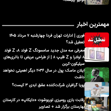
توکیو چیست؟
مهمترین اخبار
فوری | ادارات تهران فردا چهارشنبه ۷ مرداد ۱۴۰۵
تعطیل شد؟
معرفی سه مدل جدید سامسونگ Z فولد ۸، Z فولد
۸ اولترا و Z فلیپ ۸ | از طراحی عریض تا باتری‌های
سیلیکون-کربن
ایلان ماسک: پول در سال ۲۰۳۶ دیگر اهمیتی نخواهد
داشت
پویا گرافیان شرکت‌کننده عشق ابدی ۳ کیست؟
رقابت بازی رومیزی توربوشوت «دایکاپ» در کارستان
بهارستان برگزار شد + تصاویر