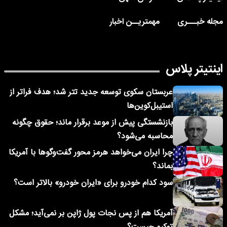
مجله خبـــری
مهمتریــن اخبار
اینتیتر پلاس
عربستان سکوی توسعه جدید تتر شد؛ هدف فراتر از
استیبل‌کوین‌ها
بازنشستگی پیش از موعد برقرار ماند؛ حقوق چگونه
محاسبه می‌شود؟
چرا ایران می‌خواهد هرمز محور گفت‌وگوها با آمریکا
بماند؟
سود کدام خودرو برای «ایران خودرو» بالاتر است؟
آمریکا هم از پس نجات پول ژاپن بر نمی‌آید؛ مشکل