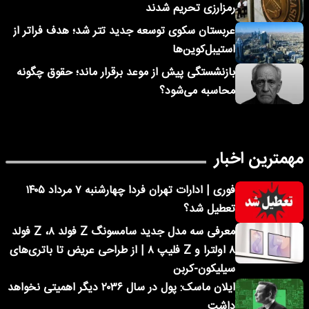
رمزارزی تحریم شدند
عربستان سکوی توسعه جدید تتر شد؛ هدف فراتر از
استیبل‌کوین‌ها
بازنشستگی پیش از موعد برقرار ماند؛ حقوق چگونه
محاسبه می‌شود؟
مهمترین اخبار
فوری | ادارات تهران فردا چهارشنبه ۷ مرداد ۱۴۰۵
تعطیل شد؟
معرفی سه مدل جدید سامسونگ Z فولد ۸، Z فولد
۸ اولترا و Z فلیپ ۸ | از طراحی عریض تا باتری‌های
سیلیکون-کربن
ایلان ماسک: پول در سال ۲۰۳۶ دیگر اهمیتی نخواهد
داشت