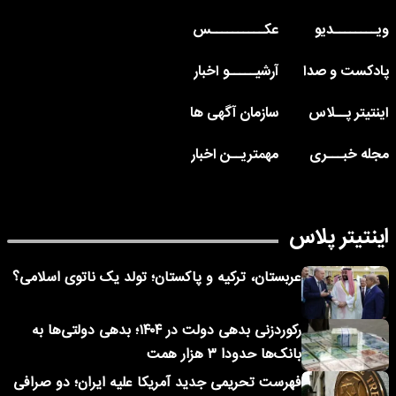
ویــــــــدیو
عکــــــــــس
پادکست و صدا
آرشیـــــو اخبار
اینتیتر پــلاس
سازمان آگهی ها
مجله خبـــری
مهمتریــن اخبار
اینتیتر پلاس
عربستان، ترکیه و پاکستان؛ تولد یک ناتوی اسلامی؟
رکوردزنی بدهی دولت در ۱۴۰۴؛ بدهی دولتی‌ها به
بانک‌ها حدودا ۳ هزار همت
فهرست تحریمی جدید آمریکا علیه ایران؛ دو صرافی