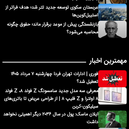
عربستان سکوی توسعه جدید تتر شد؛ هدف فراتر از
استیبل‌کوین‌ها
بازنشستگی پیش از موعد برقرار ماند؛ حقوق چگونه
محاسبه می‌شود؟
مهمترین اخبار
فوری | ادارات تهران فردا چهارشنبه ۷ مرداد ۱۴۰۵
تعطیل شد؟
معرفی سه مدل جدید سامسونگ Z فولد ۸، Z فولد
۸ اولترا و Z فلیپ ۸ | از طراحی عریض تا باتری‌های
سیلیکون-کربن
ایلان ماسک: پول در سال ۲۰۳۶ دیگر اهمیتی نخواهد
داشت