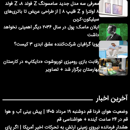
معرفی سه مدل جدید سامسونگ Z فولد ۸، Z فولد
۸ اولترا و Z فلیپ ۸ | از طراحی عریض تا باتری‌های
سیلیکون-کربن
ایلان ماسک: پول در سال ۲۰۳۶ دیگر اهمیتی نخواهد
داشت
پویا گرافیان شرکت‌کننده عشق ابدی ۳ کیست؟
رقابت بازی رومیزی توربوشوت «دایکاپ» در کارستان
بهارستان برگزار شد + تصاویر
آخرین اخبار
وضعیت هوای فردا قم دوشنبه ۱۹ مرداد ۱۴۰۵ | پیش بینی آب و هوا
قم در ۲۴ ساعت آینده + هواشناسی قم
هشدار فرمانده نیروی زمینی ارتش به تحرکات اخیر آمریکا | اگر پای