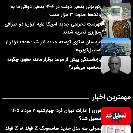
رکوردزنی بدهی دولت در ۱۴۰۴؛ بدهی دولتی‌ها به
بانک‌ها حدودا ۳ هزار همت
فهرست تحریمی جدید آمریکا علیه ایران؛ دو صرافی
رمزارزی تحریم شدند
عربستان سکوی توسعه جدید تتر شد؛ هدف فراتر از
استیبل‌کوین‌ها
بازنشستگی پیش از موعد برقرار ماند؛ حقوق چگونه
محاسبه می‌شود؟
مهمترین اخبار
فوری | ادارات تهران فردا چهارشنبه ۷ مرداد ۱۴۰۵
تعطیل شد؟
معرفی سه مدل جدید سامسونگ Z فولد ۸، Z فولد