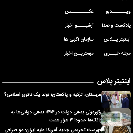
ویــــــــدیو
عکــــــــــس
پادکست و صدا
آرشیـــــو اخبار
اینتیتر پــلاس
سازمان آگهی ها
مجله خبـــری
مهمتریــن اخبار
اینتیتر پلاس
عربستان، ترکیه و پاکستان؛ تولد یک ناتوی اسلامی؟
رکوردزنی بدهی دولت در ۱۴۰۴؛ بدهی دولتی‌ها به
بانک‌ها حدودا ۳ هزار همت
فهرست تحریمی جدید آمریکا علیه ایران؛ دو صرافی