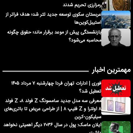
رمزارزی تحریم شدند
عربستان سکوی توسعه جدید تتر شد؛ هدف فراتر از
استیبل‌کوین‌ها
بازنشستگی پیش از موعد برقرار ماند؛ حقوق چگونه
محاسبه می‌شود؟
مهمترین اخبار
فوری | ادارات تهران فردا چهارشنبه ۷ مرداد ۱۴۰۵
تعطیل شد؟
معرفی سه مدل جدید سامسونگ Z فولد ۸، Z فولد
۸ اولترا و Z فلیپ ۸ | از طراحی عریض تا باتری‌های
سیلیکون-کربن
ایلان ماسک: پول در سال ۲۰۳۶ دیگر اهمیتی نخواهد