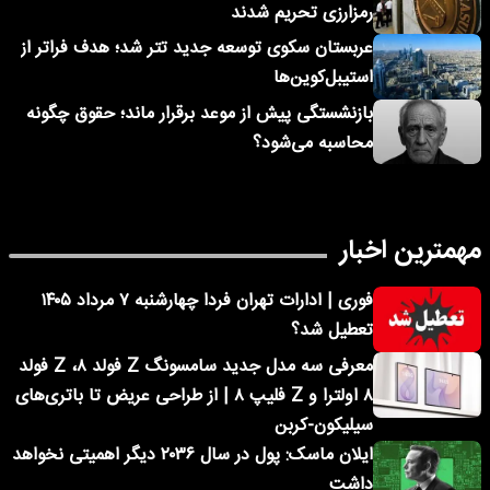
رمزارزی تحریم شدند
عربستان سکوی توسعه جدید تتر شد؛ هدف فراتر از
استیبل‌کوین‌ها
بازنشستگی پیش از موعد برقرار ماند؛ حقوق چگونه
محاسبه می‌شود؟
مهمترین اخبار
فوری | ادارات تهران فردا چهارشنبه ۷ مرداد ۱۴۰۵
تعطیل شد؟
معرفی سه مدل جدید سامسونگ Z فولد ۸، Z فولد
۸ اولترا و Z فلیپ ۸ | از طراحی عریض تا باتری‌های
سیلیکون-کربن
ایلان ماسک: پول در سال ۲۰۳۶ دیگر اهمیتی نخواهد
داشت