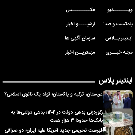
ویــــــــدیو
عکــــــــــس
پادکست و صدا
آرشیـــــو اخبار
اینتیتر پــلاس
سازمان آگهی ها
مجله خبـــری
مهمتریــن اخبار
اینتیتر پلاس
عربستان، ترکیه و پاکستان؛ تولد یک ناتوی اسلامی؟
رکوردزنی بدهی دولت در ۱۴۰۴؛ بدهی دولتی‌ها به
بانک‌ها حدودا ۳ هزار همت
فهرست تحریمی جدید آمریکا علیه ایران؛ دو صرافی