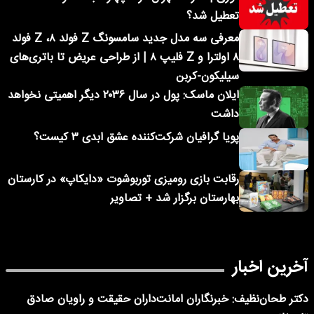
تعطیل شد؟
معرفی سه مدل جدید سامسونگ Z فولد ۸، Z فولد
۸ اولترا و Z فلیپ ۸ | از طراحی عریض تا باتری‌های
سیلیکون-کربن
ایلان ماسک: پول در سال ۲۰۳۶ دیگر اهمیتی نخواهد
داشت
پویا گرافیان شرکت‌کننده عشق ابدی ۳ کیست؟
رقابت بازی رومیزی توربوشوت «دایکاپ» در کارستان
بهارستان برگزار شد + تصاویر
آخرین اخبار
دکتر طحان‌نظیف: خبرنگاران امانت‌داران حقیقت و راویان صادق