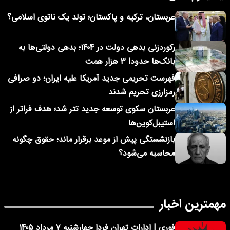
عربستان، ترکیه و پاکستان؛ تولد یک ناتوی اسلامی؟
رکوردزنی بدهی دولت در ۱۴۰۴؛ بدهی دولتی‌ها به
بانک‌ها حدودا ۳ هزار همت
فهرست تحریمی جدید آمریکا علیه ایران؛ دو صرافی
رمزارزی تحریم شدند
عربستان سکوی توسعه جدید تتر شد؛ هدف فراتر از
استیبل‌کوین‌ها
بازنشستگی پیش از موعد برقرار ماند؛ حقوق چگونه
محاسبه می‌شود؟
مهمترین اخبار
فوری | ادارات تهران فردا چهارشنبه ۷ مرداد ۱۴۰۵