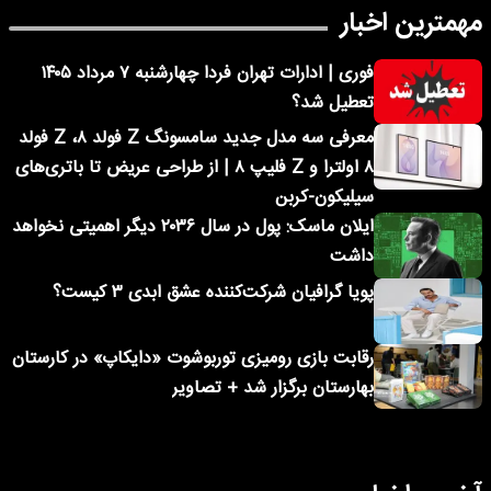
مهمترین اخبار
فوری | ادارات تهران فردا چهارشنبه ۷ مرداد ۱۴۰۵
تعطیل شد؟
معرفی سه مدل جدید سامسونگ Z فولد ۸، Z فولد
۸ اولترا و Z فلیپ ۸ | از طراحی عریض تا باتری‌های
سیلیکون-کربن
ایلان ماسک: پول در سال ۲۰۳۶ دیگر اهمیتی نخواهد
داشت
پویا گرافیان شرکت‌کننده عشق ابدی ۳ کیست؟
رقابت بازی رومیزی توربوشوت «دایکاپ» در کارستان
بهارستان برگزار شد + تصاویر