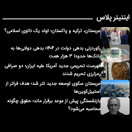
اینتیتر پلاس
عربستان، ترکیه و پاکستان؛ تولد یک ناتوی اسلامی؟
رکوردزنی بدهی دولت در ۱۴۰۴؛ بدهی دولتی‌ها به
بانک‌ها حدودا ۳ هزار همت
فهرست تحریمی جدید آمریکا علیه ایران؛ دو صرافی
رمزارزی تحریم شدند
عربستان سکوی توسعه جدید تتر شد؛ هدف فراتر از
استیبل‌کوین‌ها
بازنشستگی پیش از موعد برقرار ماند؛ حقوق چگونه
محاسبه می‌شود؟