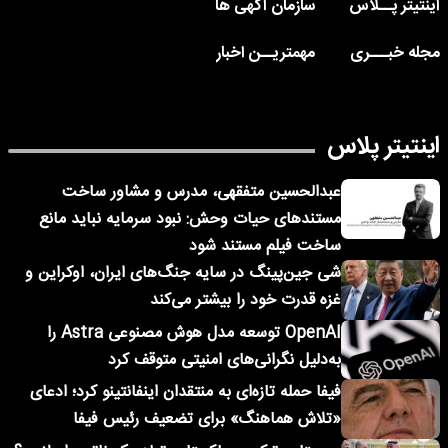
اینتیتر پــلاس
سازمان آگهی ها
مجله خبـــری
مهمتریــن اخبار
اینتیتر پلاس
عبدالحسین متفقهی، مدرس و مشاور ساخت
مستندهای حیات وحش: نبود سرمایه نباید مانع
ساخت فیلم مستند شود
شی جین‌پینگ در سایه جنگ‌های ایران، اوکراین و
غزه قدرت خود را بیشتر می‌کند
OpenAI توسعه مدل هوش مصنوعی Astra را
به‌دلیل نگرانی‌های امنیتی متوقف کرد
فیفا حمله تازه‌ای به منتقدان اینفانتینو کرد؛ ادعای
«تلاش هماهنگ» برای تضعیف رئیس فیفا