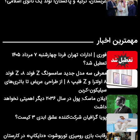
عربستان، ترکیه و پاکستان؛ تولد یک ناتوی اسلامی؟
مهمترین اخبار
فوری | ادارات تهران فردا چهارشنبه ۷ مرداد ۱۴۰۵
تعطیل شد؟
معرفی سه مدل جدید سامسونگ Z فولد ۸، Z فولد
۸ اولترا و Z فلیپ ۸ | از طراحی عریض تا باتری‌های
سیلیکون-کربن
ایلان ماسک: پول در سال ۲۰۳۶ دیگر اهمیتی نخواهد
داشت
پویا گرافیان شرکت‌کننده عشق ابدی ۳ کیست؟
رقابت بازی رومیزی توربوشوت «دایکاپ» در کارستان