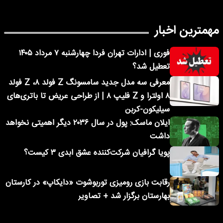
مهمترین اخبار
فوری | ادارات تهران فردا چهارشنبه ۷ مرداد ۱۴۰۵
تعطیل شد؟
معرفی سه مدل جدید سامسونگ Z فولد ۸، Z فولد
۸ اولترا و Z فلیپ ۸ | از طراحی عریض تا باتری‌های
سیلیکون-کربن
ایلان ماسک: پول در سال ۲۰۳۶ دیگر اهمیتی نخواهد
داشت
پویا گرافیان شرکت‌کننده عشق ابدی ۳ کیست؟
رقابت بازی رومیزی توربوشوت «دایکاپ» در کارستان
بهارستان برگزار شد + تصاویر