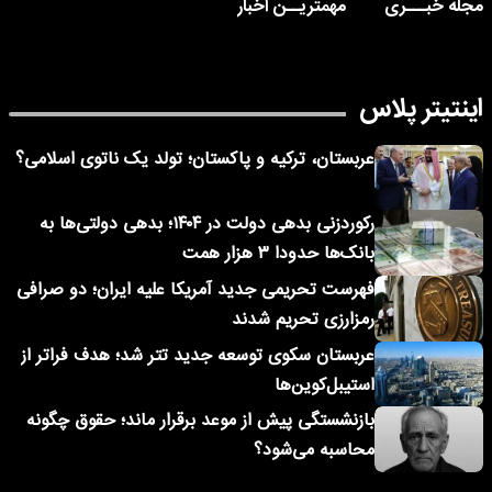
مجله خبـــری
مهمتریــن اخبار
اینتیتر پلاس
عربستان، ترکیه و پاکستان؛ تولد یک ناتوی اسلامی؟
رکوردزنی بدهی دولت در ۱۴۰۴؛ بدهی دولتی‌ها به
بانک‌ها حدودا ۳ هزار همت
فهرست تحریمی جدید آمریکا علیه ایران؛ دو صرافی
رمزارزی تحریم شدند
عربستان سکوی توسعه جدید تتر شد؛ هدف فراتر از
استیبل‌کوین‌ها
بازنشستگی پیش از موعد برقرار ماند؛ حقوق چگونه
محاسبه می‌شود؟