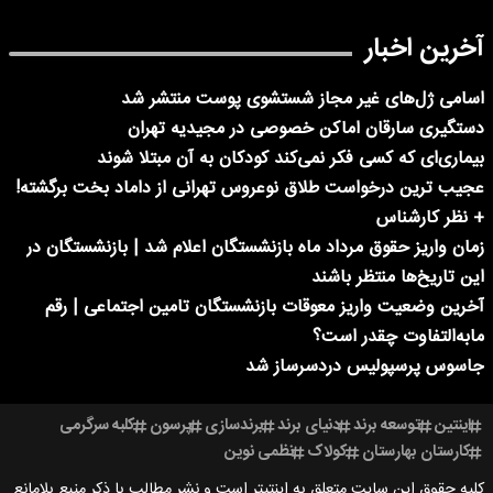
آخرین اخبار
اسامی ژل‌های غیر مجاز شستشوی پوست منتشر شد
دستگیری سارقان اماکن خصوصی در مجیدیه تهران
بیماری‌ای که کسی فکر نمی‌کند کودکان به آن مبتلا شوند
عجیب ترین درخواست طلاق نوعروس تهرانی از داماد بخت برگشته!
+ نظر کارشناس
زمان واریز حقوق مرداد ماه بازنشستگان اعلام شد | بازنشستگان در
این تاریخ‌ها منتظر باشند
آخرین وضعیت واریز معوقات بازنشستگان تامین اجتماعی | رقم
مابه‌التفاوت چقدر است؟
جاسوس پرسپولیس دردسرساز شد
اینتین
توسعه برند
دنیای برند
برندسازی
پرسون
کلبه سرگرمی
کارستان بهارستان
کولاک
نظمی نوین
کلیه حقوق این سایت متعلق به اینتیتر است و نشر مطالب با ذکر منبع بلامانع