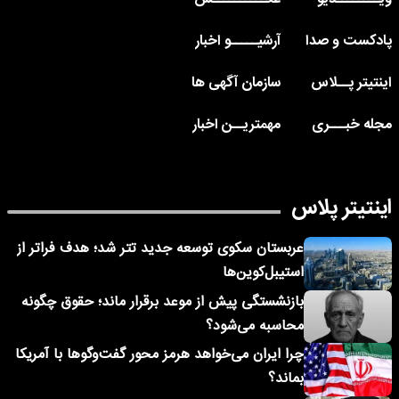
پادکست و صدا
آرشیـــــو اخبار
اینتیتر پــلاس
سازمان آگهی ها
مجله خبـــری
مهمتریــن اخبار
اینتیتر پلاس
عربستان سکوی توسعه جدید تتر شد؛ هدف فراتر از
استیبل‌کوین‌ها
بازنشستگی پیش از موعد برقرار ماند؛ حقوق چگونه
محاسبه می‌شود؟
چرا ایران می‌خواهد هرمز محور گفت‌وگوها با آمریکا
بماند؟