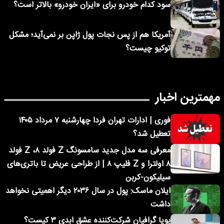
سود کدام خودرو برای «ایران خودرو» بالاتر است؟
آمریکا هم از پس نجات پول ژاپن بر نمی‌آید؛ مشکل
توکیو چیست؟
مهمترین اخبار
فوری | ادارات تهران فردا چهارشنبه ۷ مرداد ۱۴۰۵
تعطیل شد؟
معرفی سه مدل جدید سامسونگ Z فولد ۸، Z فولد
۸ اولترا و Z فلیپ ۸ | از طراحی عریض تا باتری‌های
سیلیکون-کربن
ایلان ماسک: پول در سال ۲۰۳۶ دیگر اهمیتی نخواهد
داشت
پویا گرافیان شرکت‌کننده عشق ابدی ۳ کیست؟